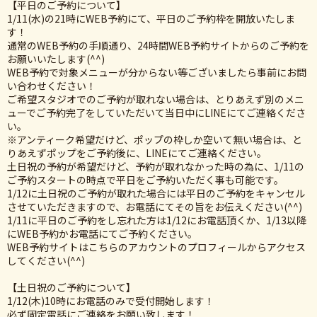
【平日のご予約について】
1/11(水)の21時にWEB予約にて、平日のご予約枠を開放いたしま
す！
通常のWEB予約の手順通り、24時間WEB予約サイトからのご予約を
お願いいたします(^^)
WEB予約で対象メニューが分からない等ございましたら事前にお問
い合わせください！
ご希望スタジオでのご予約が取れない場合は、とりあえず別のメニ
ューでご予約完了をしていただいて当日中にLINEにてご連絡くださ
い。
※アンティーク希望だけど、ポップの枠しか空いて無い場合は、と
りあえずポップをご予約後に、LINEにてご連絡ください。
土日祝の予約が希望だけど、予約が取れなかった時の為に、1/11の
ご予約スタートの時点で平日をご予約いただく事も可能です。
1/12に土日祝のご予約が取れた場合には平日のご予約をキャンセル
させていただきますので、お電話にてその旨をお伝えください(^^)
1/11に平日のご予約をし忘れた方は1/12にお電話頂くか、1/13以降
にWEB予約かお電話にてご予約ください。
WEB予約サイトはこちらのアカウントのプロフィールからアクセス
してください(^^)
【土日祝のご予約について】
1/12(木)10時にお電話のみで受付開始します！
必ず固定電話にご連絡をお願い致します！