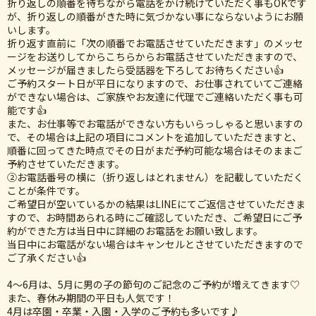
折り返しの順番を待ちながら電話をかけ続けていただく事もOKです
が、折り返しの順番がきた時に気づかない事にならないようにお願
いします。
折り返す直前に「次の順番でお電話させていただきます」のメッセ
ージをお送りしてからこちらからお電話させていただきますので、
メッセージが届きましたら受話器を下ろしてお待ちください👍
ご予約スタート日が平日になりますので、お仕事されていてご連絡
ができない場合は、ご家族やお友達に代理でご連絡いただく事も可
能です👍
また、お仕事等でお電話ができない方もいらっしゃると思いますの
で、その場合は上記の項目にコメントを追加していただきますと、
順番に回ってきた時点でその日がまだ予約可能な場合はそのままご
予約させていただきます。
②お電話番号の横に（折り返しはとれません）を記載していただく
ことが条件です。
ご希望日が空いているかの結果はLINEにてご返信させていただきま
すので、お時間あられる時にご確認していただき、ご希望日にご予
約ができた方は当日中に詳細のお電話をお願い致します。
当日中にお電話がない場合はキャンセルとさせていただきますので
ご了承ください👍
4〜6月は、5月に男の子の節句のご記念のご予約が増えてきます♡
また、春休み期間の平日も人気です！
4月は卒園・卒業・入園・入学のご予約も多いです♪