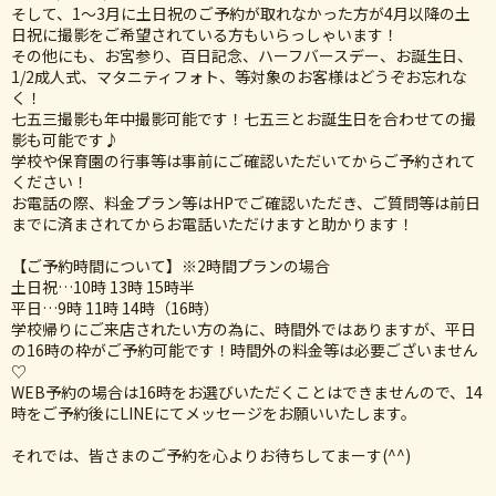
そして、1〜3月に土日祝のご予約が取れなかった方が4月以降の土
日祝に撮影をご希望されている方もいらっしゃいます！
その他にも、お宮参り、百日記念、ハーフバースデー、お誕生日、
1/2成人式、マタニティフォト、等対象のお客様はどうぞお忘れな
く！
七五三撮影も年中撮影可能です！七五三とお誕生日を合わせての撮
影も可能です♪
学校や保育園の行事等は事前にご確認いただいてからご予約されて
ください！
お電話の際、料金プラン等はHPでご確認いただき、ご質問等は前日
までに済まされてからお電話いただけますと助かります！
【ご予約時間について】※2時間プランの場合
土日祝…10時 13時 15時半
平日…9時 11時 14時（16時）
学校帰りにご来店されたい方の為に、時間外ではありますが、平日
の16時の枠がご予約可能です！時間外の料金等は必要ございません
♡
WEB予約の場合は16時をお選びいただくことはできませんので、14
時をご予約後にLINEにてメッセージをお願いいたします。
それでは、皆さまのご予約を心よりお待ちしてまーす(^^)