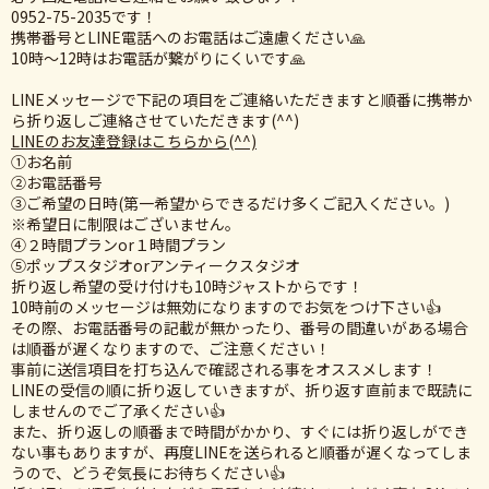
0952-75-2035です！
携帯番号とLINE電話へのお電話はご遠慮ください🙏
10時〜12時はお電話が繋がりにくいです‍‍🙏
LINEメッセージで下記の項目をご連絡いただきますと順番に携帯か
ら折り返しご連絡させていただきます(^^)
LINEのお友達登録はこちらから(^^)
①お名前
②お電話番号
③ご希望の日時(第一希望からできるだけ多くご記入ください。)
※希望日に制限はございません。
④２時間プランor１時間プラン
⑤ポップスタジオorアンティークスタジオ
折り返し希望の受け付けも10時ジャストからです！
10時前のメッセージは無効になりますのでお気をつけ下さい👍
その際、お電話番号の記載が無かったり、番号の間違いがある場合
は順番が遅くなりますので、ご注意ください！
事前に送信項目を打ち込んで確認される事をオススメします！
LINEの受信の順に折り返していきますが、折り返す直前まで既読に
しませんのでご了承ください👍
また、折り返しの順番まで時間がかかり、すぐには折り返しができ
ない事もありますが、再度LINEを送られると順番が遅くなってしま
うので、どうぞ気長にお待ちください👍