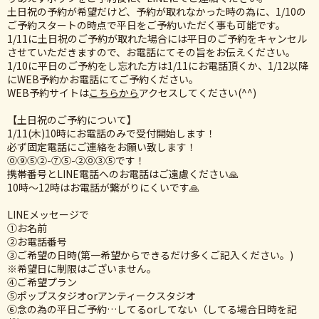
土日祝の予約が希望だけど、予約が取れなかった時の為に、1/10の
ご予約スタートの時点で平日をご予約いただく事も可能です。
1/11に土日祝のご予約が取れた場合には平日のご予約をキャンセル
させていただきますので、お電話にてその旨をお伝えください。
1/10に平日のご予約をし忘れた方は1/11にお電話頂くか、1/12以降
にWEB予約かお電話にてご予約ください。
WEB予約サイトは
こちらから
アクセスしてください(^^)
【土日祝のご予約について】
1/11(木)10時にお電話のみで受付開始します！
必ず固定電話にご連絡をお願い致します！
⓪⑨⑤②-⑦⑤-②⓪③⑤です！
携帯番号とLINE電話へのお電話はご遠慮ください🙏
10時〜12時はお電話が繋がりにくいです‍‍🙏
LINEメッセージで
①お名前
②お電話番号
③ご希望の日時(第一希望からできるだけ多くご記入ください。)
※希望日に制限はございません。
④ご希望プラン
⑤ポップスタジオorアンティークスタジオ
⑥念の為の平日ご予約…してるorしてない（してる場合日時を記