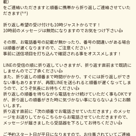
載）
をご連絡いただきますと順番に携帯から折り返しご連絡させていた
だきます(^^)
折り返し希望の受け付けも10時ジャストからです！
10時前のメッセージは無効になりますのでお気をつけ下さい👍
その際、お電話番号の記載が無かったり、番号の間違いがある場合
は順番が遅くなりますので、ご注意ください！
事前に送信項目を打ち込んで確認される事をオススメします！
LINEの受信の順に折り返していきますが、折り返す直前まで既読に
しませんのでご了承ください👍
また、折り返しの順番まで時間がかかり、すぐには折り返しができ
ない事もありますが、再度LINEを送られると順番が遅くなってしま
うので、どうぞ気長にお待ちください👍
折り返しの順番を待ちながら電話をかけ続けていただく事もOKです
が、折り返しの順番がきた時に気づかない事にならないようにお願
いします。
折り返す直前に「次の順番でお電話させていただきます」のメッセ
ージをお送りしてからこちらからお電話させていただきますので、
メッセージが届きましたら受話器を下ろしてお待ちください👍
ご予約スタート日が平日になりますので、お仕事されていてご連絡